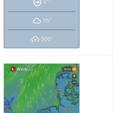
1
Bft.
75
%
500
m