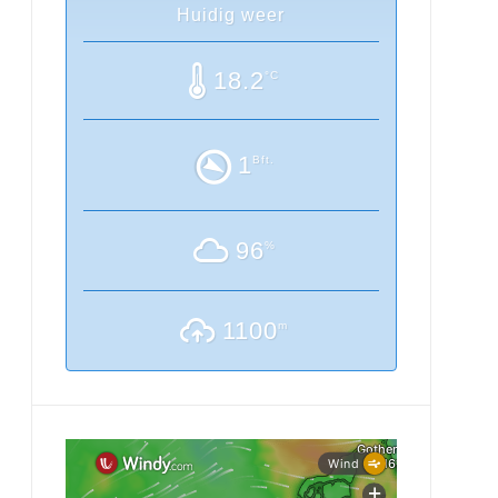
Huidig weer
18.2
°C
1
Bft.
96
%
1100
m